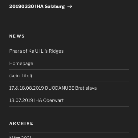
Beitrag
20190330 IHA Salzburg
NEWS
Phara of Ka Ul Li’s Ridges
Homepage
(kein Titel)
17.& 18.08.2019 DUODANUBE Bratislava
13.07.2019 IHA Oberwart
ARCHIVE