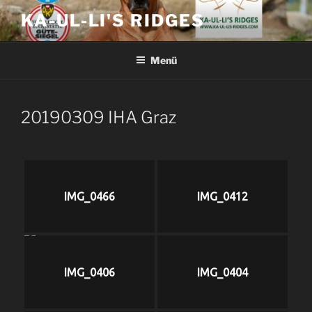
Zum
KA-UL-LI'S RIDGES
Inhalt
springen
Menü
20190309 IHA Graz
IMG_0466
IMG_0412
IMG_0406
IMG_0404