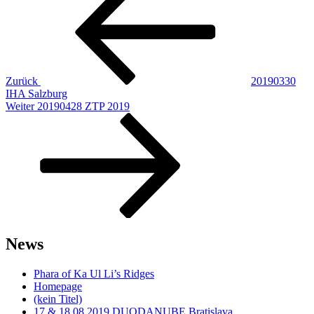
Zurück
20190330
IHA Salzburg
Nächster
Weiter
20190428 ZTP 2019
Beitrag
News
Phara of Ka Ul Li’s Ridges
Homepage
(kein Titel)
17.& 18.08.2019 DUODANUBE Bratislava