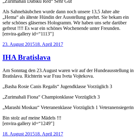
„Zurimahali Dabiku Red“ Sehr Gut
Als Sahnehäubchen wurde dann noch unsere 13,5 Jahre alte
„Hema“ als älteste Hündin der Ausstellung geehrt. Sie bekam ein
sehr schönes gläsernes Hologramm. Wir haben uns sehr darüber
gefreut !!!! Es war ein schönes Wochenende unter Freunden.
[envira-gallery id=“1113″]
Veröffentlicht
23. August 2015
18. April 2017
am
IHA Bratislava
Am Sonntag den 23.August waren wir auf der Hundeausstellung in
Bratislava. Richterin war Frau Iveta Vojtekova.
„Basha Rosie Canis Regalis“ Jugendklasse Vorzüglich 3
„Zurimahali Fiona“ Championklasse Vorzüglich 3
„Marashi Moskau“ Veteranenklasse Vorzüglich 1 Veteranensiegerin
Bin stolz auf meine Mädels !!!
[envira-gallery id=“1249″]
Veröffentlicht
18. August 2015
18. April 2017