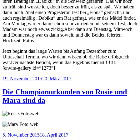
ihren Bräutigam „Dabiku“ in die Schweiz gefahren. Das wir noch
zu früh sind wusste ich, doch besser zu früh, als zu spät. Wir haben
dann noch 2mal einen Progesteron-test bei „Fiona“ gemacht, und
auch regelmäßig „Dabiku“ um Rat gefragt, wie er das Mädel findet.
Am Montag war er dann schon sehr zufrieden mit seinem Test, doch
Madam war noch etwas zickig.Aber dann am Dienstag, Mittwoch
und Donnerstag war es dann soweit, und die Beiden feierten
Hochzeit. Fotos
Jetzt beginnt das lange Warten bis Anfang Dezember zum
Ultraschall Termin, wo wir dann wissen ob die Reise erfolgreich
war.Der nächste Bericht, wenn das Ergebnis hier ist !!!!!!!
[envira-gallery id=“1273″]
Veröffentlicht
19. November 2015
20. März 2017
am
Die Championurkunden von Rosie und
Mara sind da
Veröffentlicht
5. November 2015
18. April 2017