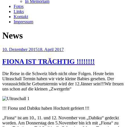
In Memoriam
Fotos
Links
Kontakt
Impressum
News
Veröffentlicht
10. Dezember 2015
18. April 2017
am
FIONA IST TRÄCHTIG !!!!!!!!
Die Reise in die Schweiz blieb nicht ohne Folgen. Heute beim
Ultraschall Termin haben wir viele kleine Babies gesehen. Der
voraussichtliche Geburtstermin wird der 12.Jänner sein!!!Wir freuen
uns schon auf die kleinen „Zwergerln“
!!! Fiona und Dabiku haben Hochzeit gefeiert !!!
„Fiona“ ist am 10., 11. und 12. November von „Dabiku“ gedeckt
worden. Am Donnerstag den 5.November bin ich mit „Fiona“ zu