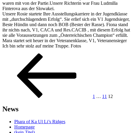
waren mit von der Partie.Unsere Richterin war Frau Ludmilla
Finterova aus der Slowakei.
Unsere Rosie startete Ihre Ausstellungskarriere in der Jugendklasse
mit „durchschlagendem Erfolg“. Sie erlief sich ein V1 Jugendsieger,
Beste Hündin und dann noch BOB (Bester der Rasse). Fiona stand
ihr nichts nach, V1, CACA und Res.CACIB , mit diesem Erfolg hat
sie alle Voraussetzungen zum „Österreichischen Champion“ erfüllt.
Mara startet seit heuer in der Veteranenklasse, V1, Veteranensieger
Ich bin sehr stolz auf meine Truppe. Fotos
Seitennummerierung
Vorherige
Seite
Seite
Seite
Seite
der
Beiträge
1
…
11
12
News
Phara of Ka Ul Li’s Ridges
Homepage
(kein Titel)