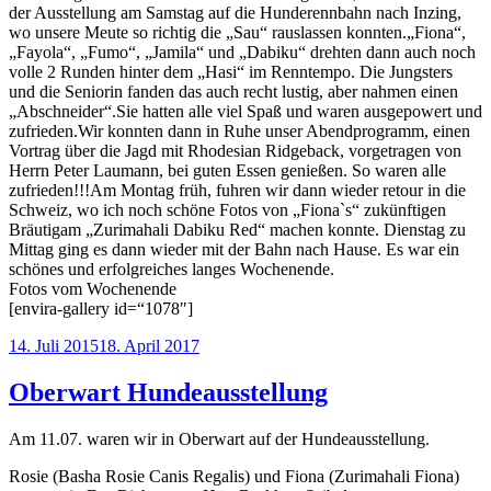
der Ausstellung am Samstag auf die Hunderennbahn nach Inzing,
wo unsere Meute so richtig die „Sau“ rauslassen konnten.„Fiona“,
„Fayola“, „Fumo“, „Jamila“ und „Dabiku“ drehten dann auch noch
volle 2 Runden hinter dem „Hasi“ im Renntempo. Die Jungsters
und die Seniorin fanden das auch recht lustig, aber nahmen einen
„Abschneider“.Sie hatten alle viel Spaß und waren ausgepowert und
zufrieden.Wir konnten dann in Ruhe unser Abendprogramm, einen
Vortrag über die Jagd mit Rhodesian Ridgeback, vorgetragen von
Herrn Peter Laumann, bei guten Essen genießen. So waren alle
zufrieden!!!Am Montag früh, fuhren wir dann wieder retour in die
Schweiz, wo ich noch schöne Fotos von „Fiona`s“ zukünftigen
Bräutigam „Zurimahali Dabiku Red“ machen konnte. Dienstag zu
Mittag ging es dann wieder mit der Bahn nach Hause. Es war ein
schönes und erfolgreiches langes Wochenende.
Fotos vom Wochenende
[envira-gallery id=“1078″]
Veröffentlicht
14. Juli 2015
18. April 2017
am
Oberwart Hundeausstellung
Am 11.07. waren wir in Oberwart auf der Hundeausstellung.
Rosie (Basha Rosie Canis Regalis) und Fiona (Zurimahali Fiona)