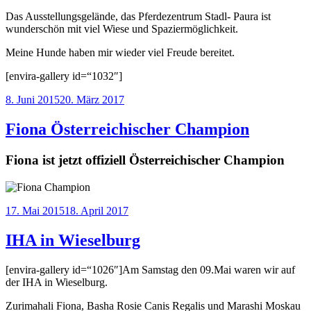
Das Ausstellungsgelände, das Pferdezentrum Stadl- Paura ist
wunderschön mit viel Wiese und Spaziermöglichkeit.
Meine Hunde haben mir wieder viel Freude bereitet.
[envira-gallery id=“1032″]
Veröffentlicht
8. Juni 2015
20. März 2017
am
Fiona Österreichischer Champion
Fiona ist jetzt offiziell Österreichischer Champion
Veröffentlicht
17. Mai 2015
18. April 2017
am
IHA in Wieselburg
[envira-gallery id=“1026″]Am Samstag den 09.Mai waren wir auf
der IHA in Wieselburg.
Zurimahali Fiona, Basha Rosie Canis Regalis und Marashi Moskau