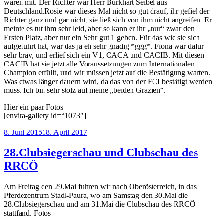
waren mit. Der Richter war Herr Burkhart Seibel aus
Deutschland.Rosie war dieses Mal nicht so gut drauf, ihr gefiel der
Richter ganz und gar nicht, sie ließ sich von ihm nicht angreifen. Er
meinte es tut ihm sehr leid, aber so kann er ihr „nur“ zwar den
Ersten Platz, aber nur ein Sehr gut 1 geben. Für das wie sie sich
aufgeführt hat, war das ja eh sehr gnädig *ggg*. Fiona war dafür
sehr brav, und erlief sich ein V1, CACA und CACIB. Mit diesen
CACIB hat sie jetzt alle Voraussetzungen zum Internationalen
Champion erfüllt, und wir müssen jetzt auf die Bestätigung warten.
Was etwas länger dauern wird, da das von der FCI bestätigt werden
muss. Ich bin sehr stolz auf meine „beiden Grazien“.
Hier ein paar Fotos
[envira-gallery id=“1073″]
Veröffentlicht
8. Juni 2015
18. April 2017
am
28.Clubsiegerschau und Clubschau des
RRCÖ
Am Freitag den 29.Mai fuhren wir nach Oberösterreich, in das
Pferdezentrum Stadl-Paura, wo am Samstag den 30.Mai die
28.Clubsiegerschau und am 31.Mai die Clubschau des RRCÖ
stattfand. Fotos