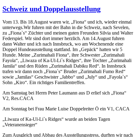
am
Schweiz und Doppelausstellung
Vom 13. Bis 18.August waren wir, „Fiona“ und ich, wieder einmal
unterwegs.Wir fuhren mit der Bahn in die Schweiz, nach Sevelen,
zu „Fiona`s“ Züchter und meinen guten Freunden Silvia und Walter
Federspiel. Wir sind dort immer herzlich. Am 14.August fuhren
dann Walter und ich nach Innsbruck, wo am Wochenende eine
Doppel Hundeausstellung stattfand. Im „Gepäck“ hatten wir 5
Hunde. Meine „Zurimahali Fiona“, ihre Schwester „Zurimahali
Fayola“, „Liwaza of Ka-Ul-Li`s Ridges“, ihre Tochter „Zurimahali
Jamila“ und den Rüden „Zurimahali Dabiku Red“. In Innsbruck
trafen wir dann noch „Fiona`s“ Bruder „Zurimahali Fumo Red“
sowie „Jamilas“ Geschwister „Jabbo“ und „July“ und „Fayola`s“
Sohn „Kiro“. Ein richtiges Familientreffen.
Am Samstag bei Herrn Peter Laumann aus D erlief sich „Fiona“
V2, Res.CACA
Am Sonntag bei Frau Marie Luise Doppelreiter Ö ein V1, CACA
„Liwaza of Ka-Ul-Li`s Ridges“ wurde an beiden Tagen
„Veteranensieger“
Zum Ausgleich und Abbau des Ausstellungsstress, durften wir nach