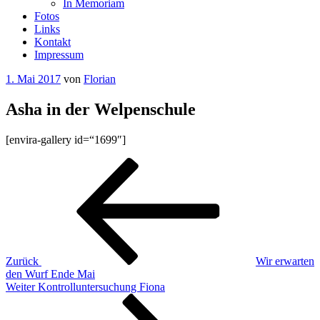
In Memoriam
Fotos
Links
Kontakt
Impressum
Veröffentlicht
1. Mai 2017
von
Florian
am
Asha in der Welpenschule
[envira-gallery id=“1699″]
Beitragsnavigation
Vorheriger
Beitrag
Zurück
Wir erwarten
den Wurf Ende Mai
Nächster
Weiter
Kontrolluntersuchung Fiona
Beitrag