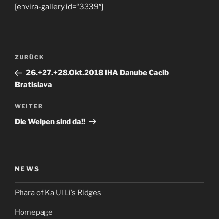
[envira-gallery id=“3339″]
Beitragsnavigation
Vorheriger
ZURÜCK
Beitrag
26.+27.+28.Okt.2018 IHA Danube Cacib
Bratislava
Nächster
WEITER
Beitrag
Die Welpen sind da!!
NEWS
Phara of Ka Ul Li’s Ridges
Homepage