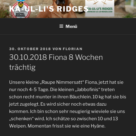
Zum
KA-UL-LI'S RIDGES
Inhalt
springen
Menü
VERÖFFENTLICHT
30. OKTOBER 2018
VON
FLORIAN
AM
30.10.2018 Fiona 8 Wochen
trächtig
Unsere kleine „Raupe Nimmersatt“ Fiona, jetzt hat sie
nur noch 4-5 Tage. Die kleinen „Jabbofinis“ treten
schon recht munter in ihren Bäuchlein. 10 kg hat sie bis
jetzt zugelegt. Es wird sicher noch etwas dazu
kommen. Ich bin schon sehr neugierig wieviele sie uns
„schenken“ wird. Ich schätze so zwischen 10 und 13
Welpen. Momentan frisst sie wie eine Hyäne.