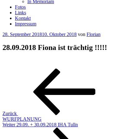
In Memoriam
Fotos
Links
Kontakt
Impressum
Veröffentlicht
28. September 2018
10. Oktober 2018
von
Florian
am
28.09.2018 Fiona ist trächtig !!!!!
Beitragsnavigation
Vorheriger
Beitrag
Zurück
WURFPLANUNG
Nächster
Weiter
29.09. + 30.09.2018 IHA Tulln
Beitrag